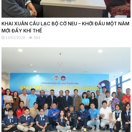
KHAI XUÂN CÂU LẠC BỘ CỜ NEU – KHỞI ĐẦU MỘT NĂM
MỚI ĐẦY KHÍ THẾ
23/02/2026 -
384