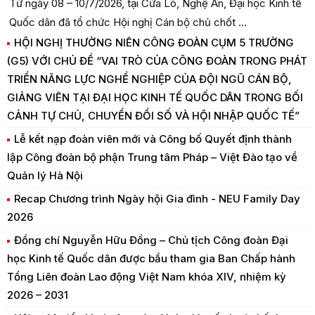
Từ ngày 08 – 10/7/2026, tại Cửa Lò, Nghệ An, Đại học Kinh tế
Quốc dân đã tổ chức Hội nghị Cán bộ chủ chốt ...
HỘI NGHỊ THƯỜNG NIÊN CÔNG ĐOÀN CỤM 5 TRƯỜNG
(G5) VỚI CHỦ ĐỀ “VAI TRÒ CỦA CÔNG ĐOÀN TRONG PHÁT
TRIỂN NĂNG LỰC NGHỀ NGHIỆP CỦA ĐỘI NGŨ CÁN BỘ,
GIẢNG VIÊN TẠI ĐẠI HỌC KINH TẾ QUỐC DÂN TRONG BỐI
CẢNH TỰ CHỦ, CHUYỂN ĐỔI SỐ VÀ HỘI NHẬP QUỐC TẾ”
Lễ kết nạp đoàn viên mới và Công bố Quyết định thành
lập Công đoàn bộ phận Trung tâm Pháp – Việt Đào tạo về
Quản lý Hà Nội
Recap Chương trình Ngày hội Gia đình - NEU Family Day
2026
Đồng chí Nguyễn Hữu Đồng – Chủ tịch Công đoàn Đại
học Kinh tế Quốc dân được bầu tham gia Ban Chấp hành
Tổng Liên đoàn Lao động Việt Nam khóa XIV, nhiệm kỳ
2026 – 2031