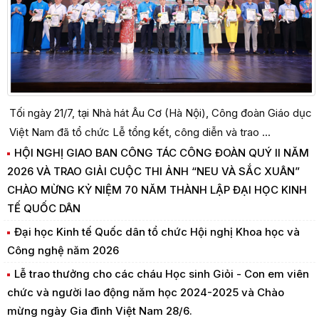
Tối ngày 21/7, tại Nhà hát Âu Cơ (Hà Nội), Công đoàn Giáo dục
Việt Nam đã tổ chức Lễ tổng kết, công diễn và trao ...
HỘI NGHỊ GIAO BAN CÔNG TÁC CÔNG ĐOÀN QUÝ II NĂM
2026 VÀ TRAO GIẢI CUỘC THI ẢNH “NEU VÀ SẮC XUÂN”
CHÀO MỪNG KỶ NIỆM 70 NĂM THÀNH LẬP ĐẠI HỌC KINH
TẾ QUỐC DÂN
Đại học Kinh tế Quốc dân tổ chức Hội nghị Khoa học và
Công nghệ năm 2026
Lễ trao thưởng cho các cháu Học sinh Giỏi - Con em viên
chức và người lao động năm học 2024-2025 và Chào
mừng ngày Gia đình Việt Nam 28/6.