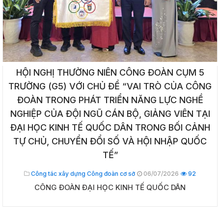
HỘI NGHỊ THƯỜNG NIÊN CÔNG ĐOÀN CỤM 5
TRƯỜNG (G5) VỚI CHỦ ĐỀ “VAI TRÒ CỦA CÔNG
ĐOÀN TRONG PHÁT TRIỂN NĂNG LỰC NGHỀ
NGHIỆP CỦA ĐỘI NGŨ CÁN BỘ, GIẢNG VIÊN TẠI
ĐẠI HỌC KINH TẾ QUỐC DÂN TRONG BỐI CẢNH
TỰ CHỦ, CHUYỂN ĐỔI SỐ VÀ HỘI NHẬP QUỐC
TẾ”
Công tác xây dựng Công đoàn cơ sở
06/07/2026
92
CÔNG ĐOÀN ĐẠI HỌC KINH TẾ QUỐC DÂN