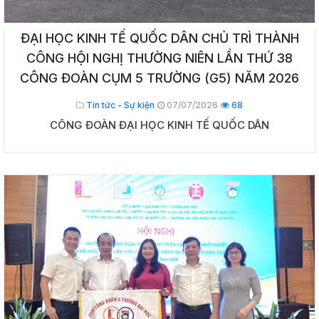
ĐẠI HỌC KINH TẾ QUỐC DÂN CHỦ TRÌ THÀNH
CÔNG HỘI NGHỊ THƯỜNG NIÊN LẦN THỨ 38
CÔNG ĐOÀN CỤM 5 TRƯỜNG (G5) NĂM 2026
Tin tức - Sự kiện
07/07/2026
68
CÔNG ĐOÀN ĐẠI HỌC KINH TẾ QUỐC DÂN