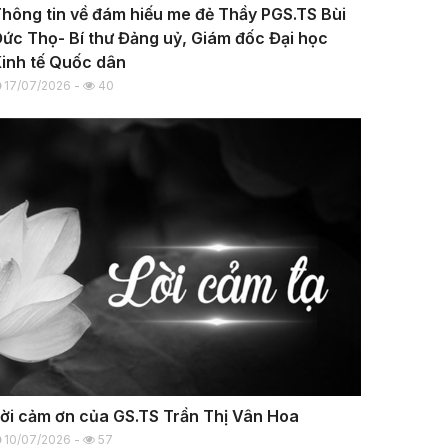
hông tin về đám hiếu me đẻ Thầy PGS.TS Bùi
ức Thọ- Bí thư Đảng uỷ, Giám đốc Đại học
inh tế Quốc dân
17/07/2026 -
40
ời cảm ơn của GS.TS Trần Thị Vân Hoa
10/07/2026 -
57