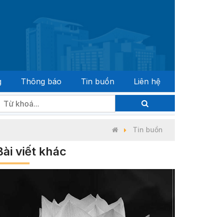
g
Thông báo
Tin buồn
Liên hệ
 đại biểu Quốc hội khóa XVI và đại biểu Hội đồng nhân dân 
Tin buồn
Bài viết khác