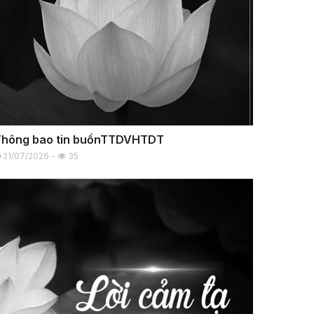
Thông bao tin buồnTTDVHTDT
21/07/2026 -
35