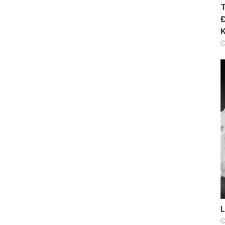
T
Đ
K
L