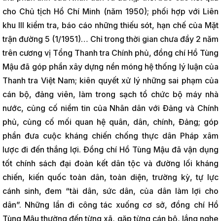
cho Chủ tịch Hồ Chí Minh (năm 1950); phối hợp với Liên
khu III kiểm tra, báo cáo những thiếu sót, hạn chế của Mặt
trận đường 5 (1/1951)… Chỉ trong thời gian chưa đầy 2 năm
trên cương vị Tổng Thanh tra Chính phủ, đồng chí Hồ Tùng
Mậu đã góp phần xây dựng nền móng hệ thống lý luận của
Thanh tra Việt Nam; kiên quyết xử lý những sai phạm của
cán bộ, đảng viên, làm trong sạch tổ chức bộ máy nhà
nước, củng cố niềm tin của Nhân dân với Đảng và Chính
phủ, củng cố mối quan hệ quân, dân, chính, Đảng; góp
phần đưa cuộc kháng chiến chống thực dân Pháp xâm
lược đi đến thắng lợi. Đồng chí Hồ Tùng Mậu đã vận dụng
tốt chính sách đại đoàn kết dân tộc và đường lối kháng
chiến, kiến quốc toàn dân, toàn diện, trường kỳ, tự lực
cánh sinh, đem “tài dân, sức dân, của dân làm lợi cho
dân”. Những lần đi công tác xuống cơ sở, đồng chí Hồ
Tùng Mậu thường đến từng xã, gặp từng cán bộ, lắng nghe