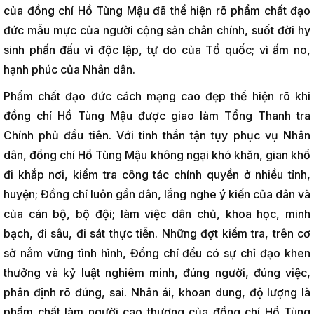
của đồng chí Hồ Tùng Mậu đã thể hiện rõ phẩm chất đạo
đức mẫu mực của người cộng sản chân chính, suốt đời hy
sinh phấn đấu vì độc lập, tự do của Tổ quốc; vì ấm no,
hạnh phúc của Nhân dân.
Phẩm chất đạo đức cách mạng cao đẹp thể hiện rõ khi
đồng chí Hồ Tùng Mậu được giao làm Tổng Thanh tra
Chính phủ đầu tiên. Với tinh thần tận tụy phục vụ Nhân
dân, đồng chí Hồ Tùng Mậu không ngại khó khăn, gian khổ
đi khắp nơi, kiểm tra công tác chính quyền ở nhiều tỉnh,
huyện; Đồng chí luôn gần dân, lắng nghe ý kiến của dân và
của cán bộ, bộ đội; làm việc dân chủ, khoa học, minh
bạch, đi sâu, đi sát thực tiễn. Những đợt kiểm tra, trên cơ
sở nắm vững tình hình, Đồng chí đều có sự chỉ đạo khen
thưởng và kỷ luật nghiêm minh, đúng người, đúng việc,
phân định rõ đúng, sai. Nhân ái, khoan dung, độ lượng là
phẩm chất làm người cao thượng của đồng chí Hồ Tùng