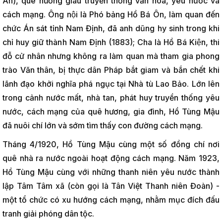
An), quê hương giàu truyền thống văn hóa, yêu nước và
cách mạng. Ông nội là Phó bảng Hồ Bá Ôn, làm quan đến
chức Án sát tỉnh Nam Định, đã anh dũng hy sinh trong khi
chỉ huy giữ thành Nam Định (1883); Cha là Hồ Bá Kiện, thi
đỗ cử nhân nhưng không ra làm quan mà tham gia phong
trào Văn thân, bị thực dân Pháp bắt giam và bắn chết khi
lãnh đạo khởi nghĩa phá ngục tại Nhà tù Lao Bảo. Lớn lên
trong cảnh nước mất, nhà tan, phát huy truyền thống yêu
nước, cách mạng của quê hương, gia đình, Hồ Tùng Mậu
đã nuôi chí lớn và sớm tìm thấy con đường cách mạng.
Tháng 4/1920, Hồ Tùng Mậu cùng một số đồng chí nơi
quê nhà ra nước ngoài hoạt động cách mạng. Năm 1923,
Hồ Tùng Mậu cùng với những thanh niên yêu nước thành
lập Tâm Tâm xã (còn gọi là Tân Việt Thanh niên Đoàn) -
một tổ chức có xu hướng cách mạng, nhằm mục đích đấu
tranh giải phóng dân tộc.