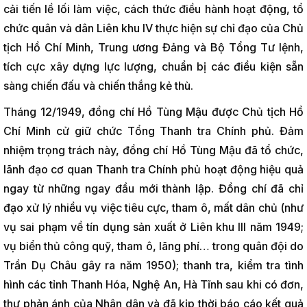
cải tiến lề lối làm việc, cách thức điều hành hoạt động, tổ
chức quân và dân Liên khu IV thực hiện sự chỉ đạo của Chủ
tịch Hồ Chí Minh, Trung ương Đảng và Bộ Tổng Tư lệnh,
tích cực xây dựng lực lượng, chuẩn bị các điều kiện sẵn
sàng chiến đấu và chiến thắng kẻ thù.
Tháng 12/1949, đồng chí Hồ Tùng Mậu được Chủ tịch Hồ
Chí Minh cử giữ chức Tổng Thanh tra Chính phủ. Đảm
nhiệm trọng trách này, đồng chí Hồ Tùng Mậu đã tổ chức,
lãnh đạo cơ quan Thanh tra Chính phủ hoạt động hiệu quả
ngay từ những ngay đầu mới thành lập. Đồng chí đã chỉ
đạo xử lý nhiều vụ việc tiêu cực, tham ô, mất dân chủ (như
vụ sai phạm về tín dụng sản xuất ở Liên khu III năm 1949;
vụ biển thủ công quỹ, tham ô, lãng phí… trong quân đội do
Trần Dụ Châu gây ra năm 1950); thanh tra, kiểm tra tình
hình các tỉnh Thanh Hóa, Nghệ An, Hà Tĩnh sau khi có đơn,
thư phản ánh của Nhân dân và đã kịp thời báo cáo kết quả