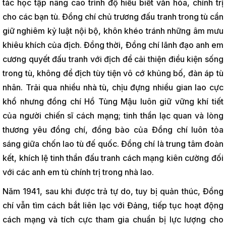
tác học tập nâng cao trình độ hiểu biết văn hóa, chính trị
cho các bạn tù. Đồng chí chủ trương đấu tranh trong tù cần
giữ nghiêm kỷ luật nội bộ, khôn khéo tránh những âm mưu
khiêu khích của địch. Đồng thời, Đồng chí lãnh đạo anh em
cương quyết đấu tranh với địch để cải thiện điều kiện sống
trong tù, không để địch tùy tiện vô cớ khủng bố, đàn áp tù
nhân. Trải qua nhiều nhà tù, chịu đựng nhiều gian lao cực
khổ nhưng đồng chí Hồ Tùng Mậu luôn giữ vững khí tiết
của người chiến sĩ cách mạng; tinh thần lạc quan và lòng
thương yêu đồng chí, đồng bào của Đồng chí luôn tỏa
sáng giữa chốn lao tù đế quốc. Đồng chí là trung tâm đoàn
kết, khích lệ tinh thần đấu tranh cách mạng kiên cường đối
với các anh em tù chính trị trong nhà lao.
Năm 1941, sau khi được trả tự do, tuy bị quản thúc, Đồng
chí vẫn tìm cách bắt liên lạc với Đảng, tiếp tục hoạt động
cách mạng và tích cực tham gia chuẩn bị lực lượng cho