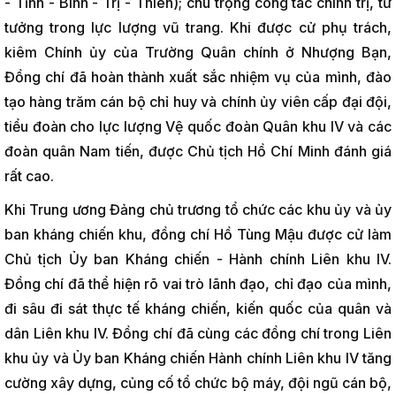
- Tĩnh - Bình - Trị - Thiên); chú trọng công tác chính trị, tư
tưởng trong lực lượng vũ trang. Khi được cử phụ trách,
kiêm Chính ủy của Trường Quân chính ở Nhượng Bạn,
Đồng chí đã hoàn thành xuất sắc nhiệm vụ của mình, đào
tạo hàng trăm cán bộ chỉ huy và chính ủy viên cấp đại đội,
tiểu đoàn cho lực lượng Vệ quốc đoàn Quân khu IV và các
đoàn quân Nam tiến, được Chủ tịch Hồ Chí Minh đánh giá
rất cao.
Khi Trung ương Đảng chủ trương tổ chức các khu ủy và ủy
ban kháng chiến khu, đồng chí Hồ Tùng Mậu được cử làm
Chủ tịch Ủy ban Kháng chiến - Hành chính Liên khu IV.
Đồng chí đã thể hiện rõ vai trò lãnh đạo, chỉ đạo của mình,
đi sâu đi sát thực tế kháng chiến, kiến quốc của quân và
dân Liên khu IV. Đồng chí đã cùng các đồng chí trong Liên
khu ủy và Ủy ban Kháng chiến Hành chính Liên khu IV tăng
cường xây dựng, củng cố tổ chức bộ máy, đội ngũ cán bộ,