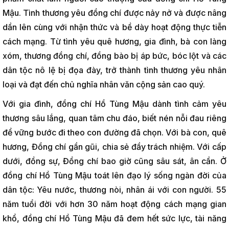
Mậu. Tình thương yêu đồng chí được nảy nở và được nâng
dần lên cùng với nhận thức và bề dày hoạt động thực tiễn
cách mạng. Từ tình yêu quê hương, gia đình, bà con làng
xóm, thương đồng chí, đồng bào bị áp bức, bóc lột và các
dân tộc nô lệ bị đọa đày, trở thành tình thương yêu nhân
loại và đạt đến chủ nghĩa nhân văn cộng sản cao quý.
Với gia đình, đồng chí Hồ Tùng Mậu dành tình cảm yêu
thương sâu lắng, quan tâm chu đáo, biết nén nỗi đau riêng
để vững bước đi theo con đường đã chọn. Với bà con, quê
hương, Đồng chí gần gũi, chia sẻ đầy trách nhiệm. Với cấp
dưới, đồng sự, Đồng chí bao giờ cũng sâu sát, ân cần. Ở
đồng chí Hồ Tùng Mậu toát lên đạo lý sống ngàn đời của
dân tộc: Yêu nước, thương nòi, nhân ái với con người. 55
năm tuổi đời với hơn 30 năm hoạt động cách mạng gian
khổ, đồng chí Hồ Tùng Mậu đã đem hết sức lực, tài năng