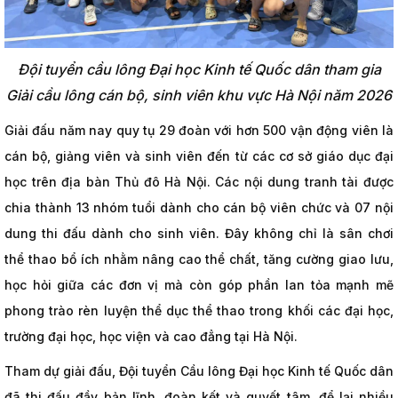
Đội tuyển cầu lông Đại học Kinh tế Quốc dân tham gia
Giải cầu lông cán bộ, sinh viên khu vực Hà Nội năm 2026
Giải đấu năm nay quy tụ 29 đoàn với hơn 500 vận động viên là
cán bộ, giảng viên và sinh viên đến từ các cơ sở giáo dục đại
học trên địa bàn Thủ đô Hà Nội. Các nội dung tranh tài được
chia thành 13 nhóm tuổi dành cho cán bộ viên chức và 07 nội
dung thi đấu dành cho sinh viên. Đây không chỉ là sân chơi
thể thao bổ ích nhằm nâng cao thể chất, tăng cường giao lưu,
học hỏi giữa các đơn vị mà còn góp phần lan tỏa mạnh mẽ
phong trào rèn luyện thể dục thể thao trong khối các đại học,
trường đại học, học viện và cao đẳng tại Hà Nội.
Tham dự giải đấu, Đội tuyển Cầu lông Đại học Kinh tế Quốc dân
đã thi đấu đầy bản lĩnh, đoàn kết và quyết tâm, để lại nhiều