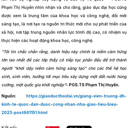
Phạm Thị Huyền nhìn nhận và cho rằng, giáo dục đại học cũng
được xem là trung tâm của khoa học và công nghệ, đổi mới
sáng tạo, là nơi tạo ra nguồn tri thức mới cho sự phát triển của
xã hội, nơi tập trung nguồn nhân lực trình độ cao, có nhiệm vụ
thực hiện các hoạt động khoa học, công nghệ.
“Tôi tin chắc chắn rằng, danh hiệu này chính là niềm cảm hứng
lớn lao nhất để các lớp thầy cô tiếp tục phấn đấu để trở thành
người “khơi dậy niềm cảm hứng sáng tạo” cho các thế hệ học
sinh, sinh viên, hướng tới mục tiêu xây dựng một đất nước hùng
cường, một quốc gia khởi nghiệp
”
- PGS.TS Phạm Thị Huyền.
Nguồn:
https://giaoducthoidai.vn/giang-vien-truong-dh-
kinh-te-quoc-dan-duoc-cong-nhan-nha-giao-tieu-bieu-
2023-post661151.html
Kết nối: