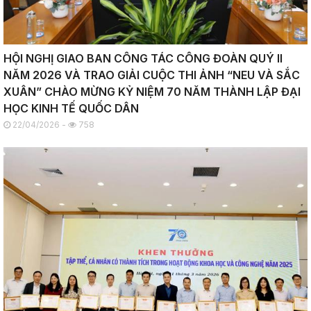
HỘI NGHỊ GIAO BAN CÔNG TÁC CÔNG ĐOÀN QUÝ II
NĂM 2026 VÀ TRAO GIẢI CUỘC THI ẢNH “NEU VÀ SẮC
XUÂN” CHÀO MỪNG KỶ NIỆM 70 NĂM THÀNH LẬP ĐẠI
HỌC KINH TẾ QUỐC DÂN
22/04/2026 -
758