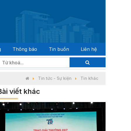
g
Thông báo
Tin buồn
Liên hệ
u Quốc hội khóa XVI và đại biểu Hội đồng nhân dân các cấp 
Tin tức - Sự kiện
Tin khác
Bài viết khác