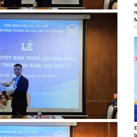
t
n
Đ
b