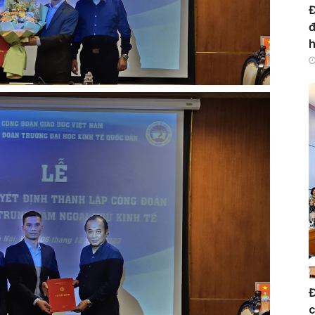
Đ
đ
h
Đ
c