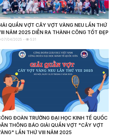
GIẢI QUẦN VỢT CÂY VỢT VÀNG NEU LẦN THỨ
VIII NĂM 2025 DIỄN RA THÀNH CÔNG TỐT ĐẸP
07/04/2025 -
531
CÔNG ĐOÀN TRƯỜNG ĐẠI HỌC KINH TẾ QUỐC
DÂN THÔNG BÁO GIẢI QUẦN VỢT "CÂY VỢT
VÀNG" LẦN THỨ VIII NĂM 2025