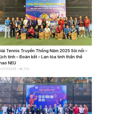
iải Tennis Truyền Thống Năm 2025 Sôi nổi –
ịch tính – Đoàn kết – Lan tỏa tinh thần thể
hao NEU
01/11/2025 -
700