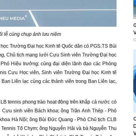
ổi lễ cùng chụp ảnh lưu niệm
 học Trường Đại học Kinh tế Quốc dân có PGS.TS Bùi
ờng, Chủ tịch mạng lưới Cựu Sinh viên Trường Đại học
Phó Hiệu trưởng; cùng đại diện lãnh đạo các Phòng
nnis Cựu Học viên, Sinh viên Trường Đại học Kinh tế
n Liên lạc cùng các thành viên trong Ban Liên lạc,
CLB tennis phong trào hoạt động trên khắp cả nước có
 Cựu sinh viên Bách khoa; ông Trần Anh Thép - Phó
 khoa Hà Nội; ông Bùi Đức Quang - Phó Chủ tịch CLB
B Tennis Tổ Chym; ông Nguyễn Hải và bà Nguyễn Thu