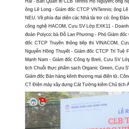
Hải - Ban Quản trị CLB Tennis Họ Nguyễn; ông N
ông Lê Long - Giám đốc CTCP VNTennis; ông Lê 
NEU. Về phía đại diện các Nhà tài trợ có: ông Đặ
công nghệ HACOM, Cựu SV Lớp EXK11 - Doanh n
đoàn Polyco; bà Đỗ Lan Phương - Phó Giám đốc C
đốc CTCP Truyền thông tiếp thị VINACOM, Cựu
Nguyễn Hồng Thuyết - Giám đốc CTCP Trí Tuệ
Mạnh Nam - Giám đốc Công ty Breli, Cựu SV Lớp
tịch Chuỗi thực phẩm sạch Organic Green, Cựu SV
Giám đốc Bán hàng kênh thương mại điện tử, Côn
CT Điện máy xây dựng Cát Tường kiêm Chủ tịch 