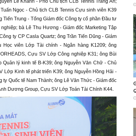
guyễn Lê Khánh - Phó Chủ tịch CLB Tennis Tràng An;
Tuấn Ngọc - Chủ tịch CLB Tennis Cựu sinh viên K39
ng Tiến Trung - Tổng Giám đốc Công ty cổ phần Đầu tư
ghiệp; bà Lê Thu Hương - Giám đốc Marketing Tập
ông ty CP Casla Quartz; ông Trần Tiến Dũng - Giám
 Học viên Lớp Tài chính - Ngân hàng K1209; ông
 FORHEADS, Cựu SV Lớp Công nghiệp K31; ông Bùi
 Quản lý kinh tế B-K39; ông Nguyễn Văn Chữ - Chủ
 Lớp Kinh tế phát triển K39; ông Nguyễn Hồng Hải -
g ty Quốc tế Nam Thành; ông Lê Văn Thức - Giám đốc
G
Ánh Dương Group, Cựu SV Lớp Toán Tài Chính K44.
Q