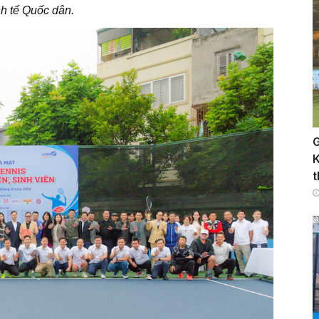
nh tế Quốc dân.
G
K
t