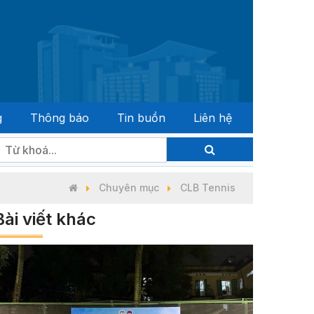
g
Thông báo
Tin buồn
Liên hệ
 biểu Quốc hội khóa XVI và đại biểu Hội đồng nhân dân các 
Chuyên mục
CLB Tennis
Bài viết khác