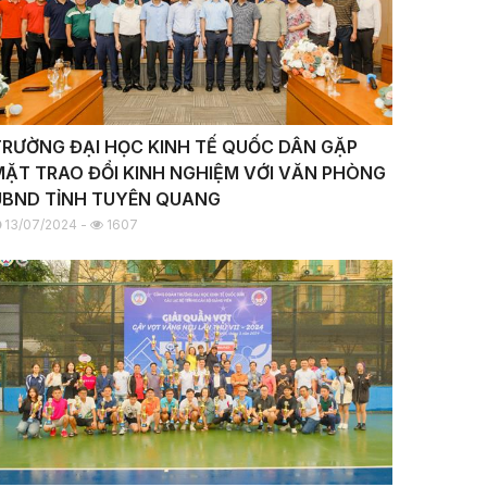
TRƯỜNG ĐẠI HỌC KINH TẾ QUỐC DÂN GẶP
MẶT TRAO ĐỔI KINH NGHIỆM VỚI VĂN PHÒNG
UBND TỈNH TUYÊN QUANG
13/07/2024 -
1607