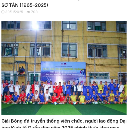
SƠ TÁN (1965–2025)
30/11/2025 -
708
Giải Bóng đá truyền thống viên chức, người lao động Đại
học Kinh tế Quốc dân năm 2025 chính thức khai mạc