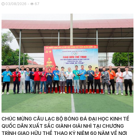
03/08/2026 -
67
CHÚC MỪNG CÂU LẠC BỘ BÓNG ĐÁ ĐẠI HỌC KINH TẾ
QUỐC DÂN XUẤT SẮC GIÀNH GIẢI NHÌ TẠI CHƯƠNG
TRÌNH GIAO HỮU THỂ THAO KỶ NIỆM 60 NĂM VỀ NƠI