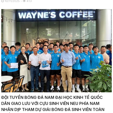
10/11/2025 -
413
ĐỘI TUYỂN BÓNG ĐÁ NAM ĐẠI HỌC KINH TẾ QUỐC
DÂN GIAO LƯU VỚI CỰU SINH VIÊN NEU PHÍA NAM
NHÂN DỊP THAM DỰ GIẢI BÓNG ĐÁ SINH VIÊN TOÀN