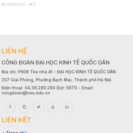
22/09/2025 -
0
LIÊN HỆ
CÔNG ĐOÀN ĐẠI HỌC KINH TẾ QUỐC DÂN
Địa chỉ: P608 Tòa nhà A1 - ĐẠI HỌC KINH TẾ QUỐC DÂN
207 Giải Phóng, Phường Bạch Mai, Thành phố Hà Nội
Điện thoại: 04.36.280.280 (Ext: 5971) - Email:
congdoan@neu.edu.vn
LIÊN KẾT
• Trang chủ