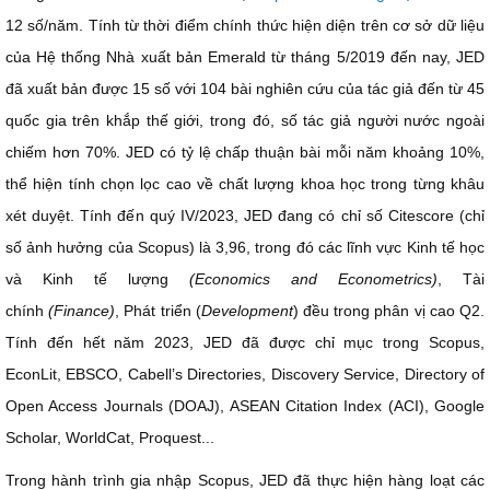
12 số/năm. Tính từ thời điểm chính thức hiện diện trên cơ sở dữ liệu
của Hệ thống Nhà xuất bản Emerald từ tháng 5/2019 đến nay, JED
đã xuất bản được 15 số với 104 bài nghiên cứu của tác giả đến từ 45
quốc gia trên khắp thế giới, trong đó, số tác giả người nước ngoài
chiếm hơn 70%. JED có tỷ lệ chấp thuận bài mỗi năm khoảng 10%,
thể hiện tính chọn lọc cao về chất lượng khoa học trong từng khâu
xét duyệt. Tính đến quý IV/2023, JED đang có chỉ số Citescore (chỉ
số ảnh hưởng của Scopus) là 3,96, trong đó các lĩnh vực Kinh tế học
và Kinh tế lượng
(Economics and Econometrics)
, Tài
chính
(Finance)
, Phát triển (
Development
) đều trong phân vị cao Q2.
Tính đến hết năm 2023, JED đã được chỉ mục trong Scopus,
EconLit, EBSCO, Cabell’s Directories, Discovery Service, Directory of
Open Access Journals (DOAJ), ASEAN Citation Index (ACI), Google
Scholar, WorldCat, Proquest...
Trong hành trình gia nhập Scopus, JED đã thực hiện hàng loạt các