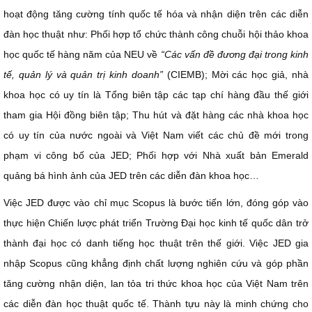
hoạt động tăng cường tính quốc tế hóa và nhận diện trên các diễn
đàn học thuật như: Phối hợp tổ chức thành công chuỗi hội thảo khoa
học quốc tế hàng năm của NEU về
“Các vấn đề đương đại trong kinh
tế, quản lý và quản trị kinh doanh”
(CIEMB); Mời các học giả, nhà
khoa học có uy tín là Tổng biên tập các tạp chí hàng đầu thế giới
tham gia Hội đồng biên tập; Thu hút và đặt hàng các nhà khoa học
có uy tín của nước ngoài và Việt Nam viết các chủ đề mới trong
phạm vi công bố của JED; Phối hợp với Nhà xuất bản Emerald
quảng bá hình ảnh của JED trên các diễn đàn khoa học…
Việc JED được vào chỉ mục Scopus là bước tiến lớn, đóng góp vào
thực hiện Chiến lược phát triển Trường Đại học kinh tế quốc dân trở
thành đại học có danh tiếng học thuật trên thế giới. Việc JED gia
nhập Scopus cũng khẳng định chất lượng nghiên cứu và góp phần
tăng cường nhận diện, lan tỏa tri thức khoa học của Việt Nam trên
các diễn đàn học thuật quốc tế. Thành tựu này là minh chứng cho