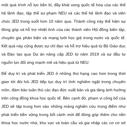
một quá trình nỗ lực bền bỉ, đầy khát vọng quốc tế hóa của các thế
hệ lãnh đạo, tập thể sư phạm NEU và các thế hệ lãnh đạo và viên
chức JED trong suốt hơn 10 năm qua. Thành công này thể hiện sự
đóng góp và hỗ trợ nhiệt tình của các thành viên Hội đồng biên tập,
chuyên gia phản biện và mạng lưới học giả trong nước và quốc tế.
Kết quả này cũng được sự chỉ đạo và hỗ trợ hiệu quả từ Bộ Giáo dục
và Đào tạo qua Dự án nâng cấp JED từ năm 2019 và sự đầu tư
nguồn lực đối ứng mạnh mẽ và hiệu quả từ NEU.
Để duy trì và phát triển JED ở những thứ hạng cao hơn trong thời
gian tới đòi hỏi JED tiếp tục duy trì tính nghiêm ngặt trong chuyên
môn, đảm bảo tuân thủ các đạo đức xuất bản và gia tăng ảnh hưởng
trên cộng đồng khoa học quốc tế. Bên cạnh đó, phạm vi công bố của
JED sẽ tập trung hơn vào những mảng nghiên cứu trọng điểm như
phát triển bền vững trong bối cảnh mới để đóng góp thêm cho nền
khoa học nước nhà, khu vực và toàn cầu và gia nhập các cơ cơ sở