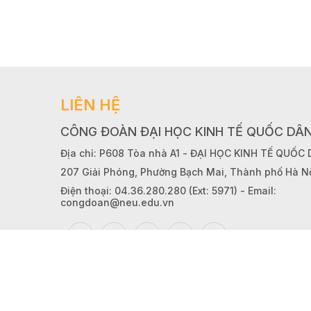
LIÊN HỆ
CÔNG ĐOÀN ĐẠI HỌC KINH TẾ QUỐC DÂ
Địa chỉ: P608 Tòa nhà A1 - ĐẠI HỌC KINH TẾ QUỐC
207 Giải Phóng, Phường Bạch Mai, Thành phố Hà N
Điện thoại: 04.36.280.280 (Ext: 5971) - Email:
congdoan@neu.edu.vn
© 2023 Copyright by congdoan.neu.edu.vn. All righ