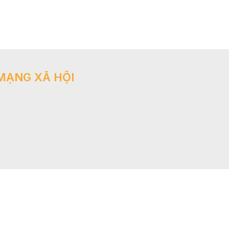
MẠNG XÃ HỘI
Đang online: 182 Tổng truy cập: 3,553,777