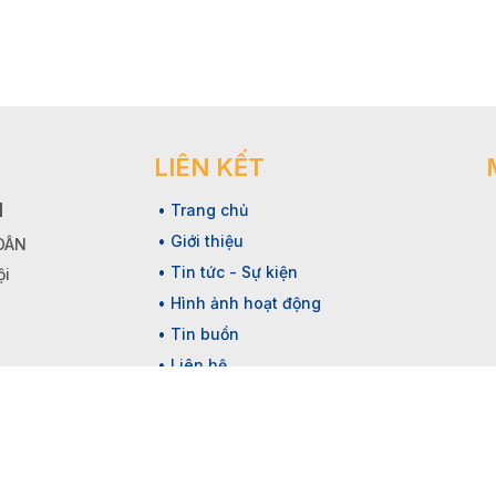
LIÊN KẾT
N
• Trang chủ
• Giới thiệu
 DÂN
• Tin tức - Sự kiện
ội
• Hình ảnh hoạt động
• Tin buồn
• Liên hệ
ts reserved.