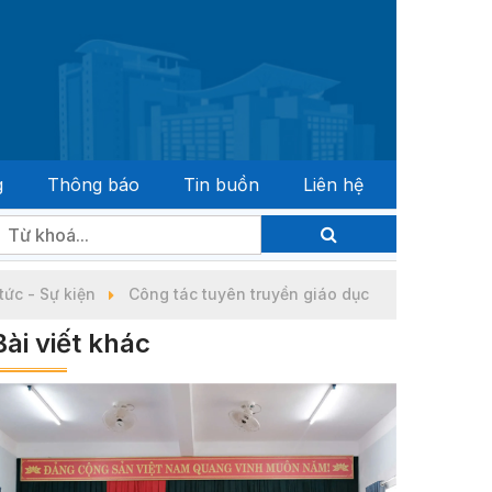
g
Thông báo
Tin buồn
Liên hệ
 biểu Quốc hội khóa XVI và đại biểu Hội đồng nhân dân các 
tức - Sự kiện
Công tác tuyên truyền giáo dục
Bài viết khác