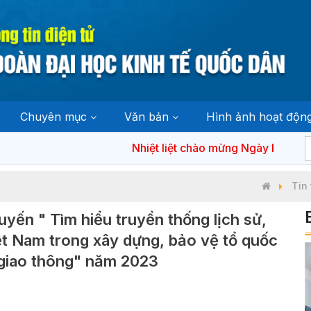
Chuyên mục
Văn bản
Hình ảnh hoạt độn
Nhiệt liệt chào mừng Ngày bầu cử đại
Tin 
uyến " Tìm hiểu truyền thống lịch sử,
ệt Nam trong xây dựng, bảo vệ tổ quốc
 giao thông" năm 2023