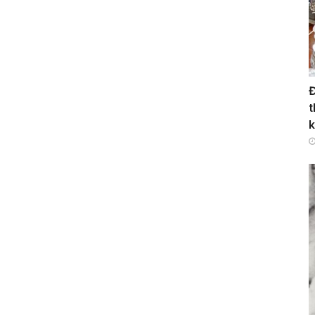
Đ
t
k