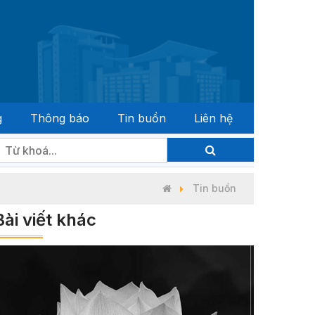
g
Thông báo
Tin buồn
Liên hệ
 đại biểu Quốc hội khóa XVI và đại biểu Hội đồng nhân dân 
Tin buồn
Bài viết khác