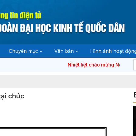
Chuyên mục
Văn bản
Hình ảnh hoạt độn
Nhiệt liệt chào mừng Ngày bầu cử
tại chức