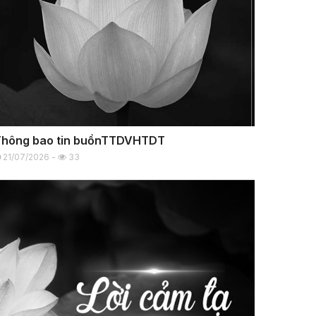
Thông bao tin buồnTTDVHTDT
21/07/2026 -
33