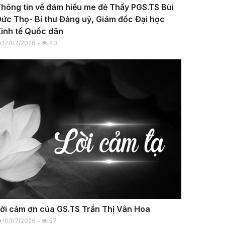
hông tin về đám hiếu me đẻ Thầy PGS.TS Bùi
ức Thọ- Bí thư Đảng uỷ, Giám đốc Đại học
inh tế Quốc dân
17/07/2026 -
40
ời cảm ơn của GS.TS Trần Thị Vân Hoa
10/07/2026 -
57