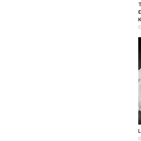
T
Đ
K
L