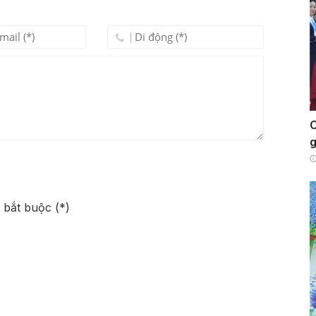
C
g
bắt buộc (*)