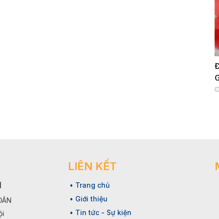
Đ
G
LIÊN KẾT
N
• Trang chủ
• Giới thiệu
 DÂN
• Tin tức - Sự kiện
ội