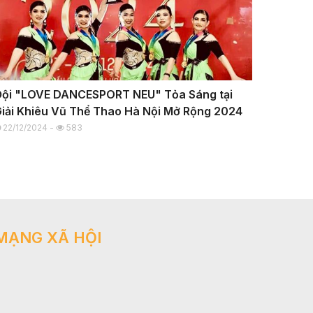
ội "LOVE DANCESPORT NEU" Tỏa Sáng tại
iải Khiêu Vũ Thể Thao Hà Nội Mở Rộng 2024
22/12/2024 -
583
MẠNG XÃ HỘI