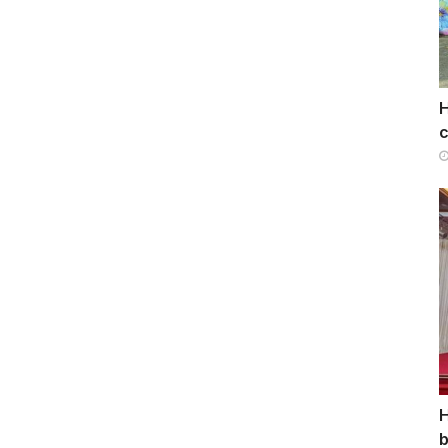
H
c
H
b