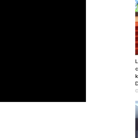
L
c
k