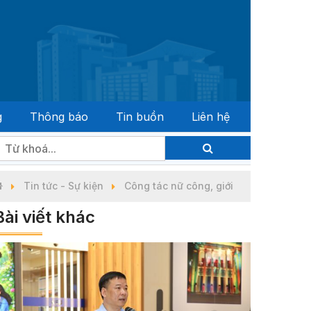
g
Thông báo
Tin buồn
Liên hệ
đại biểu Quốc hội khóa XVI và đại biểu Hội đồng nhân dân c
Tin tức - Sự kiện
Công tác nữ công, giới
Bài viết khác