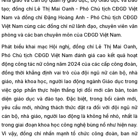
Nhà giáo và Cán bộ quản lý giáo dục, Bộ Giáo dục và Đào
tạo; đồng chí Lê Thị Mai Oanh - Phó Chủ tịch CĐGD Việt
Nam và đồng chí Đặng Hoàng Anh - Phó Chủ tịch CĐGD
Việt Nam cùng các đồng chí nữ lãnh đạo, chuyên viên văn
phòng và các ban chuyên môn của CĐGD Việt Nam.
Phát biểu khai mạc Hội nghị, đồng chí Lê Thị Mai Oanh,
Phó Chủ tịch CĐGD Việt Nam đánh giá cao kết quả hoạt
động công tác nữ công năm 2024 của các cấp công đoàn,
đồng thời khẳng định vai trò của đội ngũ nữ cán bộ, nhà
giáo, nhà khoa học, người lao động ngành Giáo dục trong
việc góp phần thực hiện thắng lợi đổi mới căn bản, toàn
diện giáo dục và đào tạo. Đặc biệt, trong bối cảnh mới,
yêu cầu mới, những thách thức đặt ra đối với đội ngũ nữ
cán bộ, nhà giáo, người lao động là không hề nhỏ, nhất là
trong giai đoạn khoa học công nghệ bùng nổ như hiện nay.
Vì vậy, đồng chí nhấn mạnh tổ chức công đoàn, ban nữ