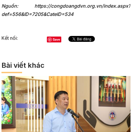
Nguồn: https://congdoangdvn.org.vn/index.aspx?
def=556&ID=7205&CateID=534
Kết nối:
Save
Bài viết khác