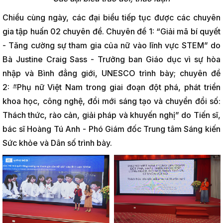
Chiều cùng ngày, các đại biểu tiếp tục được các chuyên
gia tập huấn 02 chuyên đề. Chuyên đề 1: “Giải mã bí quyết
- Tăng cường sự tham gia của nữ vào lĩnh vực STEM” do
Bà Justine Craig Sass - Trưởng ban Giáo dục vì sự hòa
nhập và Bình đẳng giới, UNESCO trình bày; chuyên đề
2:
“
Phụ nữ Việt Nam trong giai đoạn đột phá, phát triển
khoa học, công nghệ, đổi mới sáng tạo và chuyển đổi số:
Thách thức, rào cản, giải pháp và khuyến nghị” do Tiến sĩ,
bác sĩ Hoàng Tú Anh - Phó Giám đốc Trung tâm Sáng kiến
Sức khỏe và Dân số trình bày.